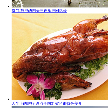
厦门-鼓浪屿四天三夜旅行回忆录
舌尖上的旅行 盘点全国31省区市特色美食