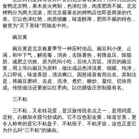
食鸭北京鸭，果木炭火烤制，色泽红润，肉质肥而不腻。北京
烤鸭分为两大流派，而北京最著名的烤鸭店也即是两派的代
表。它以色泽红艳，肉质细嫩，味道醇厚，肥而不腻的特色，
被誉为“天下美味”而驰名中外。
豌豆黄
豌豆黄是北京春夏季节一种应时佳品。豌豆利小便、止
渴，和中下气，解疮毒，消炎，去除暑热，有降血压、除脂
肪、减肥之功效。原为民间小吃，后传入宫廷。清宫的豌豆
黄，用上等白豌豆为原料，做出成品色泽浅黄、细腻、纯净，
入口即化，味道香甜，清凉爽口。因慈禧喜食而出名。其制法
是，将豌豆磨碎、去皮、洗净、煮烂、糖炒、凝结、切块而
成。传统做法还要嵌以红枣肉。以仿膳饭庄所制最有名。
三不粘
三不粘，又名桂花蛋，是汉族传统名点之一，是用鸡蛋、
淀粉、白糖加水搅匀炒成的。它不仅色彩金黄，味道甘美，更
令人称奇的是它不粘盘子、不粘筷子、不粘牙齿，这也正是它
为什么叫“三不粘”的缘由。