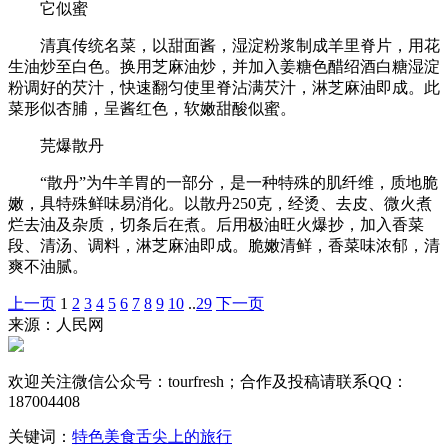
它似蜜
清真传统名菜，以甜面酱，湿淀粉浆制成羊里脊片，用花
生油炒至白色。换用芝麻油炒，并加入姜糖色醋绍酒白糖湿淀
粉调好的芡汁，快速翻匀使里脊沾满芡汁，淋芝麻油即成。此
菜形似杏脯，呈酱红色，软嫩甜酸似蜜。
芫爆散丹
“散丹”为牛羊胃的一部分，是一种特殊的肌纤维，质地脆
嫩，具特殊鲜味易消化。以散丹250克，经烫、去皮、微火煮
烂去油及杂质，切条后在煮。后用极油旺火爆抄，加入香菜
段、清汤、调料，淋芝麻油即成。脆嫩清鲜，香菜味浓郁，清
爽不油腻。
上一页
1
2
3
4
5
6
7
8
9
10
..
29
下一页
来源：人民网
欢迎关注微信公众号：
tourfresh
；合作及投稿请联系QQ：
187004408
关键词：
特色美食
舌尖上的旅行