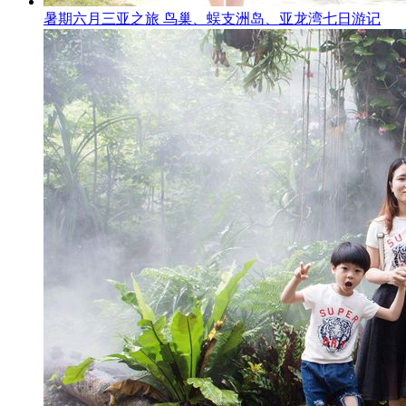
暑期六月三亚之旅 鸟巢、蜈支洲岛、亚龙湾七日游记