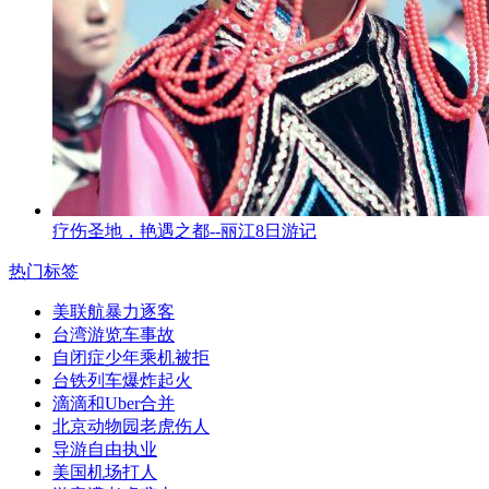
疗伤圣地，艳遇之都--丽江8日游记
热门标签
美联航暴力逐客
台湾游览车事故
自闭症少年乘机被拒
台铁列车爆炸起火
滴滴和Uber合并
北京动物园老虎伤人
导游自由执业
美国机场打人