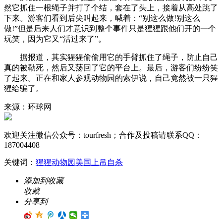
然它抓住一根绳子并打了个结，套在了头上，接着从高处跳了
下来。游客们看到后尖叫起来，喊着：“别这么做!别这么
做!”但是后来人们才意识到整个事件只是猩猩跟他们开的一个
玩笑，因为它又“活过来了”。
据报道，其实猩猩偷偷用它的手臂抓住了绳子，防止自己
真的被勒死，然后又荡回了它的平台上。最后，游客们纷纷笑
了起来。正在和家人参观动物园的索伊说，自己竟然被一只猩
猩给骗了。
来源：环球网
欢迎关注微信公众号：
tourfresh
；合作及投稿请联系QQ：
187004408
关键词：
猩猩
动物园
美国
上吊自杀
添加到收藏
收藏
分享到