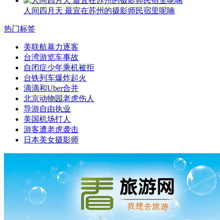
人间四月天 最宜在苏州的摄影师民宿里呢喃
热门标签
美联航暴力逐客
台湾游览车事故
自闭症少年乘机被拒
台铁列车爆炸起火
滴滴和Uber合并
北京动物园老虎伤人
导游自由执业
美国机场打人
游客遭老虎袭击
日本美女摄影师