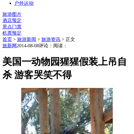
户外运动
旅游图片
酒店预定
景点门票
机票预定
首页
>
旅游新闻
>
旅游资讯
> 正文
旅新网
2014-08-08
评论：
阅读：
美国一动物园猩猩假装上吊自
杀 游客哭笑不得