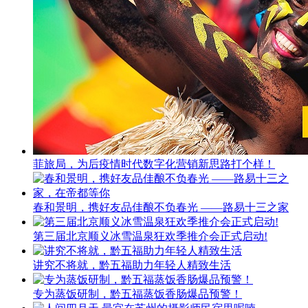
菲旅局，为后疫情时代数字化营销新思路打个样！
春和景明，携好友品佳酿不负春光 ——路易十三之家
第三届北京顺义冰雪温泉狂欢季推介会正式启动!
讲究不将就，黔五福助力年轻人精致生活
专为蒸饭研制，黔五福蒸饭香肠爆品预警！