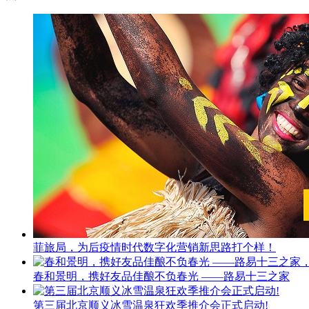
菲旅局，为后疫情时代数字化营销新思路打个样！
春和景明，携好友品佳酿不负春光 ——路易十三之家
第三届北京顺义冰雪温泉狂欢季推介会正式启动!