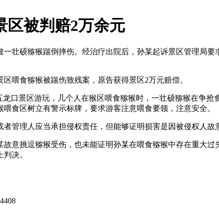
景区被判赔2万余元
一壮硕猕猴踹倒摔伤。经治疗出院后，孙某起诉景区管理局要求
区喂食猕猴被踹伤致残案，原告获得景区2万元赔偿。
龙口景区游玩，几个人在猴区喂食猕猴时，一壮硕猕猴在争抢
猴喂食区树立有警示标牌，要求游客注意喂食要领，注意安全。
者管理人应当承担侵权责任，但能够证明损害是因被侵权人故意
故意挑逗猕猴受伤，也未能证明孙某在喂食猕猴中存在重大过失
上判决。
4408