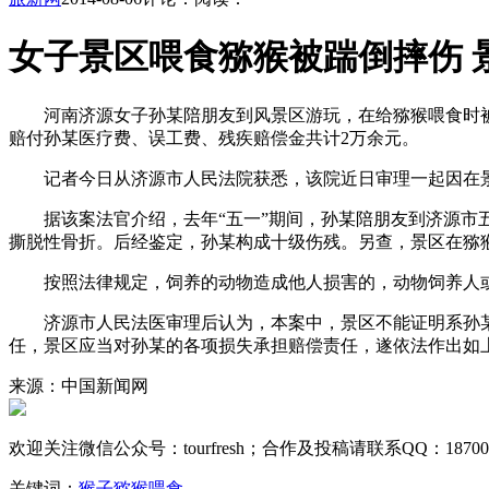
女子景区喂食猕猴被踹倒摔伤 
河南济源女子孙某陪朋友到风景区游玩，在给猕猴喂食时被
赔付孙某医疗费、误工费、残疾赔偿金共计2万余元。
记者今日从济源市人民法院获悉，该院近日审理一起因在景
据该案法官介绍，去年“五一”期间，孙某陪朋友到济源市五
撕脱性骨折。后经鉴定，孙某构成十级伤残。另查，景区在猕
按照法律规定，饲养的动物造成他人损害的，动物饲养人或
济源市人民法医审理后认为，本案中，景区不能证明系孙某
任，景区应当对孙某的各项损失承担赔偿责任，遂依法作出如
来源：中国新闻网
欢迎关注微信公众号：
tourfresh
；合作及投稿请联系QQ：
18700
关键词：
猴子
猕猴
喂食