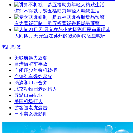
讲究不将就，黔五福助力年轻人精致生活
专为蒸饭研制，黔五福蒸饭香肠爆品预警！
人间四月天 最宜在苏州的摄影师民宿里呢喃
热门标签
美联航暴力逐客
台湾游览车事故
自闭症少年乘机被拒
台铁列车爆炸起火
滴滴和Uber合并
北京动物园老虎伤人
导游自由执业
美国机场打人
游客遭老虎袭击
日本美女摄影师