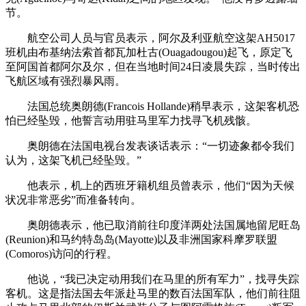
节。
航空公司人员与官员表示，阿尔及利亚航空这架AH5017
班机由布基纳法索首都瓦加杜古(Ouagadougou)起飞，原定飞
至阿国首都阿尔及尔，但在当地时间24日凌晨失踪，当时传出
飞航区域有强烈暴风雨。
法国总统奥朗德(Francois Hollande)稍早表示，这架客机恐
怕已经坠毁，他誓言动用驻马里军力找寻飞机残骸。
奥朗德在法国电视台发表谈话表示：“一切迹象都令我们
认为，这架飞机已经坠毁。”
他表示，机上的西班牙籍机组员曾表示，他们“因为天候
状况非常恶劣”而准备转向。
奥朗德表示，他已取消前往印度洋两处法国属地留尼旺岛
(Reunion)和马约特岛岛(Mayotte)以及非洲国家科摩罗联盟
(Comoros)访问的行程。
他说，“我已决定动用我们在马里的所有军力”，找寻失踪
客机。这是指法国去年派赴马里的数百法国军队，他们前往阻