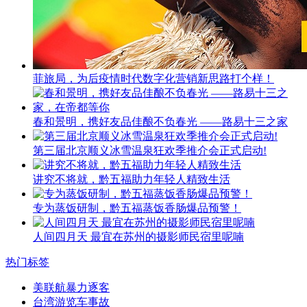
菲旅局，为后疫情时代数字化营销新思路打个样！
春和景明，携好友品佳酿不负春光 ——路易十三之家
第三届北京顺义冰雪温泉狂欢季推介会正式启动!
讲究不将就，黔五福助力年轻人精致生活
专为蒸饭研制，黔五福蒸饭香肠爆品预警！
人间四月天 最宜在苏州的摄影师民宿里呢喃
热门标签
美联航暴力逐客
台湾游览车事故