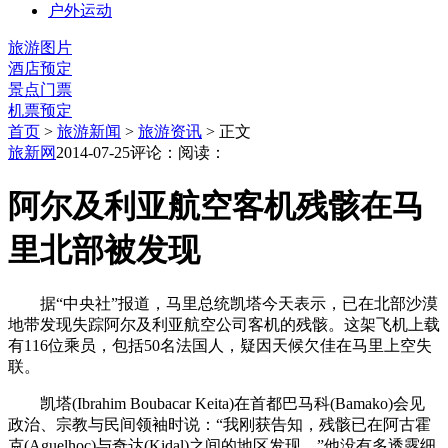
户外运动
旅游图片
酒店预定
景点门票
机票预定
首页
>
旅游新闻
>
旅游资讯
> 正文
旅新网
2014-07-25
评论：
阅读：
阿尔及利亚航空客机残骸在马
里北部被发现
据“中央社”报道，马里总统凯塔今天表示，已在北部沙漠
地带发现失踪阿尔及利亚航空公司客机的残骸。这架飞机上载
有116位乘员，包括50名法国人，疑因天候欠佳在马里上空失
联。
凯塔(Ibrahim Boubacar Keita)在首都巴马科(Bamako)会见
政治、宗教与民间领袖时说：“我刚获告知，残骸已在阿古霍
克(Aguelhoc)与奇达(Kidal)之间的地区发现。”他没有多透露细