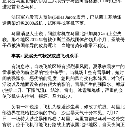
止攻占马里北部的伊斯兰武装分子与图阿雷格族(Tuareg)叛军
进犯首都巴马科。
法国军方发言人贾洪(Gilles Jaron)表示，已从西非基地派
遣两架幻象2000战机，试图寻找客机下落。
马里消息人士说，阿航客机在马里北部加奥(Gao)上空失
联。那个地区2012年曾被伊斯兰圣战团体占领几个月，圣战份
子虽被法国领导的攻势逐出，当地情势仍非常不稳定。
事实+ 恶劣天气状况或成飞机杀手
有消息称，当晚飞航区域有强烈暴风雨。夏季较易发生的
雷暴被称为航空界的“空中杀手”。当机场上空有雷暴时，短时
间的强降水、恶劣的能见度、急剧的风向变化和阵风，对飞行
活动以及地面设备都有很大的影响。雷暴产生的强降水、颠簸
(包括上升、下降气流)、结冰、雷电、冰雹和飑线，严重的会
使飞机失去控制、损坏、马力减少。
另有一种说法，飞机为躲避沙尘暴，修改了航线。马里北
部边界在撒哈拉沙漠的中心，沙尘暴天气十分常见。7月17
日，一场特大沙尘暴刚席卷了马里。马里首都巴马科一名外交
官说，位于飞机可能飞行路线上的该国北部地区，当天夜间正