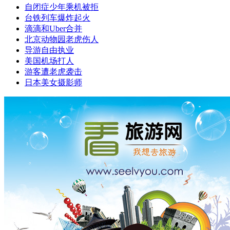
自闭症少年乘机被拒
台铁列车爆炸起火
滴滴和Uber合并
北京动物园老虎伤人
导游自由执业
美国机场打人
游客遭老虎袭击
日本美女摄影师