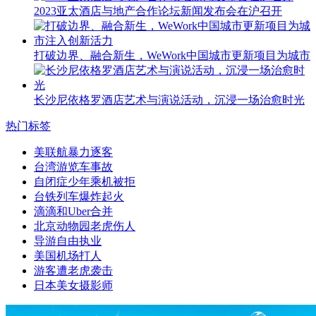
2023亚太酒店与地产合作论坛新闻发布会在沪召开
打破边界、融合新生，WeWork中国城市更新项目为城市
长沙尼依格罗酒店艺术与演说活动，沉浸一场治愈时光
热门标签
美联航暴力逐客
台湾游览车事故
自闭症少年乘机被拒
台铁列车爆炸起火
滴滴和Uber合并
北京动物园老虎伤人
导游自由执业
美国机场打人
游客遭老虎袭击
日本美女摄影师