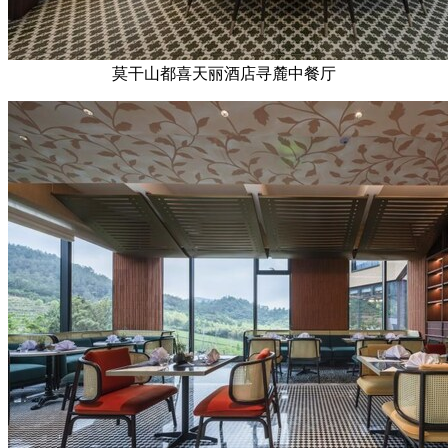
莫干山都喜天丽酒店寻麓中餐厅