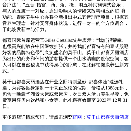
音疗法"，"五音"指宫、商、角、徵、羽五种民族调式音乐，
与人的五脏一一对应，通过影响人的情绪来改善相应的脏 腑
功能。泰丽养生中心亦将全新推出中式五音理疗项目，根据五
音养生理念，针对宾客身体状况，进行一对一的全方位调合，
于此焕发新生与活力。
都喜国际首席运营官Gilles Cretallaz先生表示："我们很荣幸、
也很高兴能够在中国继续扩张，并将我们都喜特有的泰式殷勤
好客的品牌特色带到久负盛名的莫干山。莫干山都喜天丽酒店
为出行的商务和休闲的游客提供一个山水清幽的度假空间，客
人可以在自然秘境中获得身心的疗愈，在此解锁健康养生新方
式。"
莫干山都喜天丽酒店在开业之际特别呈献"都喜体验"臻选礼
遇，为宾客度身定制一个真正放松的假期。价格从1388元起，
包含一晚豪华湖景大床或双床房，次日双人活力养生早餐，免
费享用客房内饮品和小食等。此礼遇有效期至 2023年 12月 31
日。
更多酒店详情或预订，请点击浏览
官网
：
莫干山都喜天丽酒店