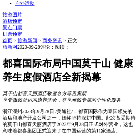
户外运动
旅游图片
酒店预定
景点门票
机票预定
首页
>
旅游新闻
>
商务资讯
> 正文
旅新网
2023-09-28
评论：
阅读：
都喜国际布局中国莫干山 健康
养生度假酒店全新揭幕
莫干山
都喜天丽酒店
敬邀
各方尊贵
宾朋
享受
极致舒适
的康养
体验
，
尊享
雅致专属的
个性化服务
浙江湖州
2023年9月28日
/美通社/ -- 都喜国际作为泰国领先的
酒店和地产开发公司之一，始终坚持深耕中国。此次备受期待
的莫干山都喜天丽酒店于2023年9月28日正式对外营业，这也
意味着都喜集团正式迎来了在中国运营的第11家酒店。