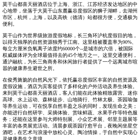
莫干山都喜天丽酒店位于上海、浙江、江苏经济发达地区的中
心地带，坐落于大莫干山东麓赢谷度假区的狮子湖畔，去
湖州
市区，杭州，上海，以及高铁（德清）站都很方便，交通极为
便利。
莫干山作为世界级旅游度假地标，长三角环沪杭度假目的地，
以得天独厚的自然资源独秀于江南。这里植被覆盖率为90%、
每立方厘米负氧离子浓度约60000个--是城市的六倍，被国际
权威媒体评为全球最值得去的45个地方之一。这里交通便利，
通沪融杭，为长三角商务和休闲旅行者提供了一个远离城市喧
嚣的健康养生避世之所。
在俊秀旖旎的自然风光下，依托赢谷度假区丰富的自然资源及
度假设施，酒店为宾客提供了多样化的户外活动及养生体验。
来到莫干山都喜天丽酒店，客人们能在此体验精致露营、迷你
高球、水上运动、森林徒步、山地骑行、竹林太极、茶园瑜伽
等养生运动，可在悦享自然丰盈之乐的同时，发现生命之美；
亦能进行自然研学、采摘体验、赏味鲜蔬、水果手作等特色服
务；还能在这里参与大师特别展、小众艺术展、邻里主题展等
丰富的各类展览活动。清晨参观茶园疗愈平台，夜晚闲坐星空
酒吧，在艺术与浪漫中放松心灵、陶冶情操，于自然中实现心
灵健康养生之意境。