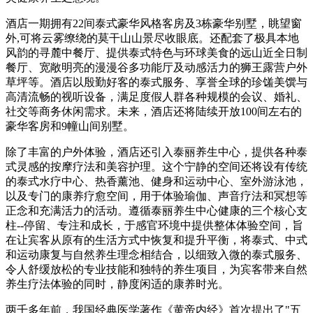
酒店一期拥有22间泰式豪华风格客房及3栋豪华别墅，眺望窗
外,可将云雾缭绕的莫干山山景尽收眼底。还配套了极具本地
风韵的寻麓中餐厅、提供泰式特色与环球美食的远山近全日制
餐厅、宽敞明亮的漫漫谷多功能厅及动感活力的狮王露营户外
草坪等。酒店以殷勤好客的泰式服务、享誉全球的珍馐美馔与
高清流畅的视听设备，满足度假人群各种规模的会议、婚礼、
社交等商务休闲需求。未来，酒店还将陆续开放100间左右的
豪华客房和9幢山间别墅。
除了丰富的户外体验，酒店还引入泰丽养生中心，提供各种泰
式灵感的按摩疗法和美容护理。这个宁静的空间还将设有传统
的泰式水疗中心、热香薰池、健身和运动中心、室外游泳池，
以及专门的康养疗愈空间，用于体验瑜伽、声音疗法和冥想等
正念和充满活力的活动。遵循泰丽养生中心健康的三个核心支
柱--停留、专注和成长，于感官环境中提供整体体验空间，旨
在让宾客从原有的生活方式中恢复和提升平衡，将泰式、中式
和运动康复与自然养生理念相结合，以细致入微的泰式服务、
令人舒缓放松的专业技能和独特的养生项目，为宾客带来自然
养生疗法体验的同时，静度闲适的康养时光。
两千多年前，我国经典医学著作《黄帝内经》首次提出了"五