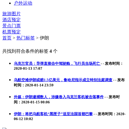
户外运动
旅游图片
酒店预定
景点门票
机票预定
首页
>
热门标签
> 伊朗
共找到符合条件的标签
4
个
乌克兰官员：导弹直接击中驾驶舱，飞行员当场死亡
-
-
发布时间：
2020-01-13 17:07
乌航空难伊朗或赔1.5亿美元，鲁哈尼指示成立特别法庭调查
-
-
发布
时间：2020-01-14 23:59
外媒：伊朗逮捕数人，涉嫌卷入乌克兰客机被击落事件
-
-
发布时
间：2020-01-15 00:06
伊朗：将把乌航客机“黑匣子”送至法国首都巴黎
-
-
发布时间：2020-
06-12 10:02